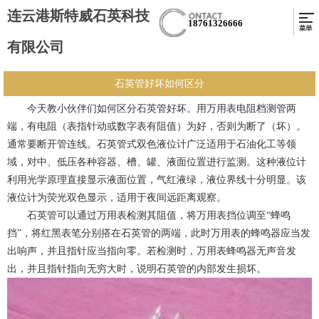
连云港斯特威石英科技
18761326666
有限公司
石英管好坏如何区分
今天教小伙伴们如何区分石英管好坏。用万用表电阻档测管两
端，有电阻（表指针动或数字表有阻值）为好，否则为断了（坏）。
通常要断开管连线。石英管式双色液位计广泛适用于石油化工等领
域，对中、低压各种容器、槽、罐、液面位置进行监测。这种液位计
利用光学原理直接显示液面位置，气红液绿，液位界线十分明显。该
液位计为荧光双色显示，适用于夜间远距离观察。
石英管可以通过万用表检测其阻值，将万用表挡位调至“蜂鸣
挡”，将红黑表笔分别搭在石英管的两端，此时万用表的蜂鸣器应当发
出响声，并且指针应当指向零。若检测时，万用表蜂鸣器无声音发
出，并且指针指向无穷大时，说明石英管的内部发生损坏。